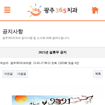
공지사항
광주365치과의 공지사항 및 소식에 대해 알려드립니다.
2021년 설휴무 공지
작성자
광주365치과의원
21-01-27 09:21
조회
2,833회
댓글
0건
이전글
다음글
목록
본문