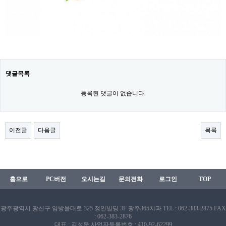
댓글목록
등록된 댓글이 없습니다.
이전글
다음글
목록
홈으로
PC버전
오시는길
문의전화
로그인
TOP
광주광역시 광산구 임방울대로 325 정인빌딩 3F 광주365치과
TEL : 062-383-2875
FAX
: 062-383-2876
대표 : 김성운
사업자등록번호 : 410-92-62299