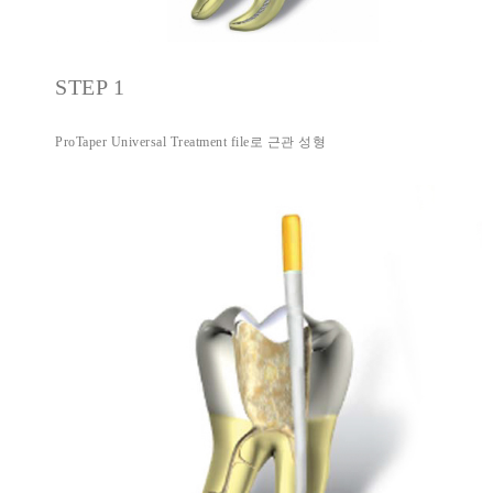
STEP 1
ProTaper Universal Treatment file로 근관 성형